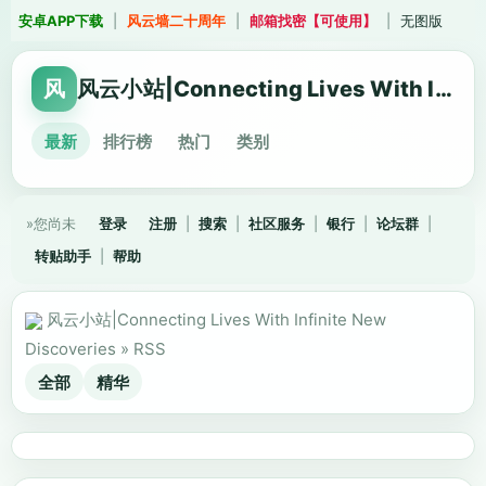
安卓APP下载
|
风云墙二十周年
|
邮箱找密【可使用】
|
无图版
风
风云小站|Connecting Lives With Infinite New Discoveries
最新
排行榜
热门
类别
»您尚未
登录
注册
|
搜索
|
社区服务
|
银行
|
论坛群
|
转贴助手
|
帮助
风云小站|Connecting Lives With Infinite New
Discoveries
»
RSS
全部
精华