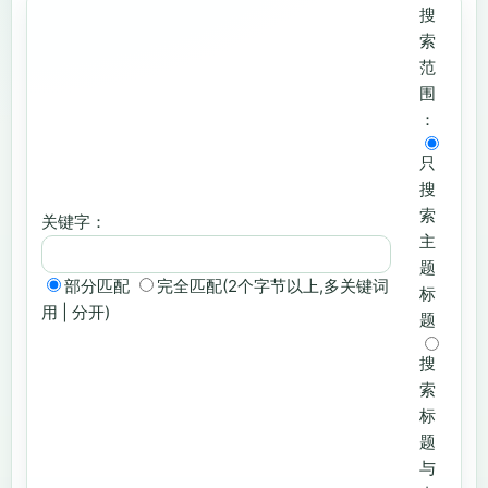
搜
索
范
围
：
只
搜
索
关键字：
主
题
部分匹配
完全匹配(2个字节以上,多关键词
标
用 | 分开)
题
搜
索
标
题
与