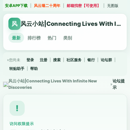
安卓APP下载
|
风云墙二十周年
|
邮箱找密【可使用】
|
无图版
风
风云小站|Connecting Lives With Infinite New Discoveries
最新
排行榜
热门
类别
»您尚未
登录
注册
|
搜索
|
社区服务
|
银行
|
论坛群
|
转贴助手
|
帮助
风云小站|Connecting Lives With Infinite New
论坛提
»
Discoveries
示
!
访问权限提示