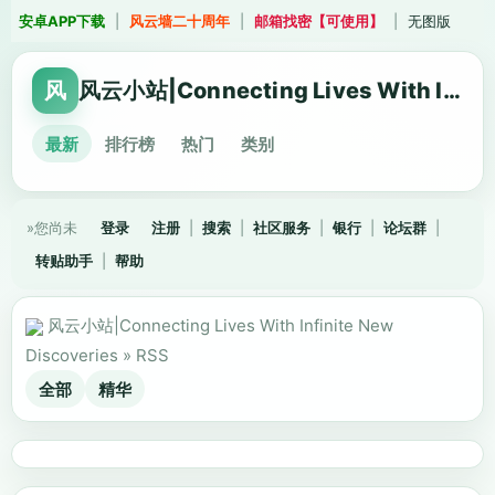
安卓APP下载
|
风云墙二十周年
|
邮箱找密【可使用】
|
无图版
风
风云小站|Connecting Lives With Infinite New Discoveries
最新
排行榜
热门
类别
»您尚未
登录
注册
|
搜索
|
社区服务
|
银行
|
论坛群
|
转贴助手
|
帮助
风云小站|Connecting Lives With Infinite New
Discoveries
»
RSS
全部
精华