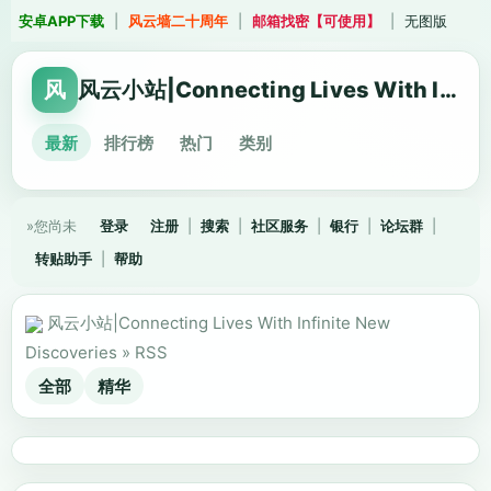
安卓APP下载
|
风云墙二十周年
|
邮箱找密【可使用】
|
无图版
风
风云小站|Connecting Lives With Infinite New Discoveries
最新
排行榜
热门
类别
»您尚未
登录
注册
|
搜索
|
社区服务
|
银行
|
论坛群
|
转贴助手
|
帮助
风云小站|Connecting Lives With Infinite New
Discoveries
»
RSS
全部
精华