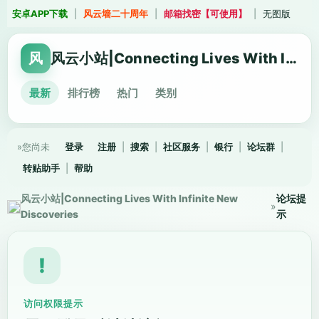
安卓APP下载
|
风云墙二十周年
|
邮箱找密【可使用】
|
无图版
风
风云小站|Connecting Lives With Infinite New Discoveries
最新
排行榜
热门
类别
»您尚未
登录
注册
|
搜索
|
社区服务
|
银行
|
论坛群
|
转贴助手
|
帮助
风云小站|Connecting Lives With Infinite New
论坛提
»
Discoveries
示
!
访问权限提示