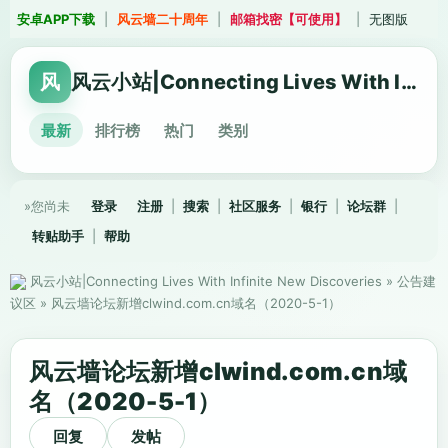
安卓APP下载
|
风云墙二十周年
|
邮箱找密【可使用】
|
无图版
风
风云小站|Connecting Lives With Infinite New Discoveries
最新
排行榜
热门
类别
»您尚未
登录
注册
|
搜索
|
社区服务
|
银行
|
论坛群
|
转贴助手
|
帮助
风云小站|Connecting Lives With Infinite New Discoveries
»
公告建
议区
»
风云墙论坛新增clwind.com.cn域名（2020-5-1）
风云墙论坛新增clwind.com.cn域
名（2020-5-1）
回复
发帖