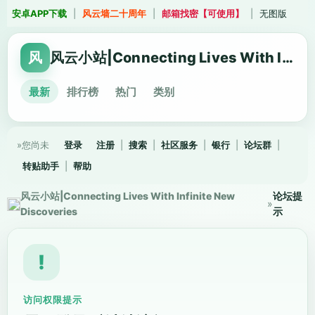
安卓APP下载
|
风云墙二十周年
|
邮箱找密【可使用】
|
无图版
风
风云小站|Connecting Lives With Infinite New Discoveries
最新
排行榜
热门
类别
»您尚未
登录
注册
|
搜索
|
社区服务
|
银行
|
论坛群
|
转贴助手
|
帮助
风云小站|Connecting Lives With Infinite New
论坛提
»
Discoveries
示
!
访问权限提示