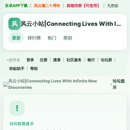
安卓APP下载
|
风云墙二十周年
|
邮箱找密【可使用】
|
无图版
风
风云小站|Connecting Lives With Infinite New Discoveries
最新
排行榜
热门
类别
»您尚未
登录
注册
|
搜索
|
社区服务
|
银行
|
论坛群
|
转贴助手
|
帮助
风云小站|Connecting Lives With Infinite New
论坛提
»
Discoveries
示
!
访问权限提示