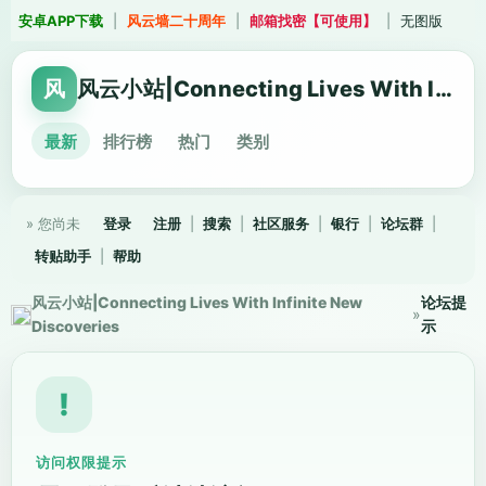
安卓APP下载
|
风云墙二十周年
|
邮箱找密【可使用】
|
无图版
风
风云小站|Connecting Lives With Infinite New Discoveries
最新
排行榜
热门
类别
» 您尚未
登录
注册
|
搜索
|
社区服务
|
银行
|
论坛群
|
转贴助手
|
帮助
风云小站|Connecting Lives With Infinite New
论坛提
»
Discoveries
示
!
访问权限提示