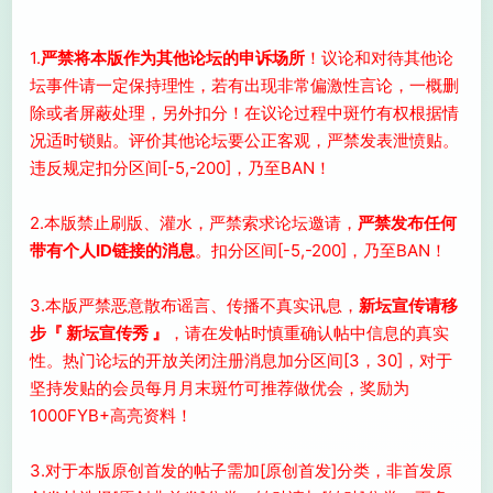
1.
严禁将本版作为其他论坛的申诉场所
！议论和对待其他论
坛事件请一定保持理性，若有出现非常偏激性言论，一概删
除或者屏蔽处理，另外扣分！在议论过程中斑竹有权根据情
况适时锁贴。评价其他论坛要公正客观，严禁发表泄愤贴。
违反规定扣分区间[-5,-200]，乃至BAN！
2.本版禁止刷版、灌水，严禁索求论坛邀请，
严禁发布任何
带有个人ID链接的消息
。扣分区间[-5,-200]，乃至BAN！
3.本版严禁恶意散布谣言、传播不真实讯息，
新坛宣传请移
步『 新坛宣传秀 』
，请在发帖时慎重确认帖中信息的真实
性。热门论坛的开放关闭注册消息加分区间[3，30]，对于
坚持发贴的会员每月月末斑竹可推荐做优会，奖励为
1000FYB+高亮资料！
3.对于本版原创首发的帖子需加[原创首发]分类，非首发原