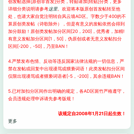
创发帖选择[原创非首发]分类，转贴请加[转贴]分类，更多
详细分类说明请参考
这里
。欢迎将本版原创首发帖转至他
处，也请大家自觉注明转自风云墙AD区。字数少于400的不
算原创类发帖（诗歌除外），但是有意义的发帖依然会得到
加分鼓励！原创类发帖加分区间[20，200]，优秀者，加精!
有意义发帖加分区间[1，50]，伪原创或者无意义发帖扣分
区间[-200，-50]，乃至BAN！
4.严禁发布色情、反动等违反国家法律法规的一切信息，严
禁在发帖或回复中出现谩骂或猥亵词语！此类发帖扣分区间
仅限出现谩骂或者猥亵词语者[-5，-200]，其余违规BAN！
5.已对加扣分区间作出明确的规定，各AD区斑竹严格遵守，
会员违规处理申诉请先参考版规！
该规定自2008年1月21日起生效！
更多