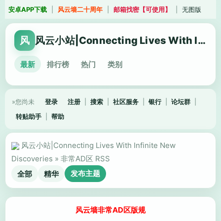
安卓APP下载
|
风云墙二十周年
|
邮箱找密【可使用】
|
无图版
风
风云小站|Connecting Lives With Infinite New Discoveries
最新
排行榜
热门
类别
»您尚未
登录
注册
|
搜索
|
社区服务
|
银行
|
论坛群
|
转贴助手
|
帮助
风云小站|Connecting Lives With Infinite New
Discoveries
»
非常AD区
RSS
发布主题
全部
精华
风云墙非常AD区版规