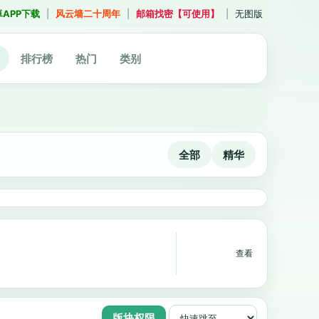
卓APP下载
|
风云墙二十周年
|
邮箱找密【可使用】
|
无图版
排行榜
热门
类别
全部
精华
查看
版块权限