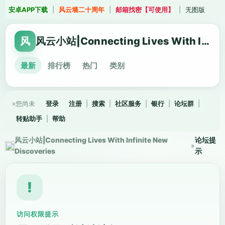
安卓APP下载
|
风云墙二十周年
|
邮箱找密【可使用】
|
无图版
风
风云小站|Connecting Lives With Infinite New Discoveries
最新
排行榜
热门
类别
»您尚未
登录
注册
|
搜索
|
社区服务
|
银行
|
论坛群
|
转贴助手
|
帮助
风云小站|Connecting Lives With Infinite New
论坛提
»
Discoveries
示
!
访问权限提示