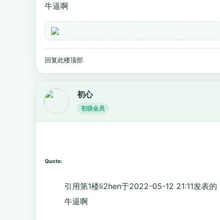
牛逼啊
回复此楼
顶部
初心
初级会员
Quote:
引用第1楼li2hen于2022-05-12 21:11发表的 
牛逼啊