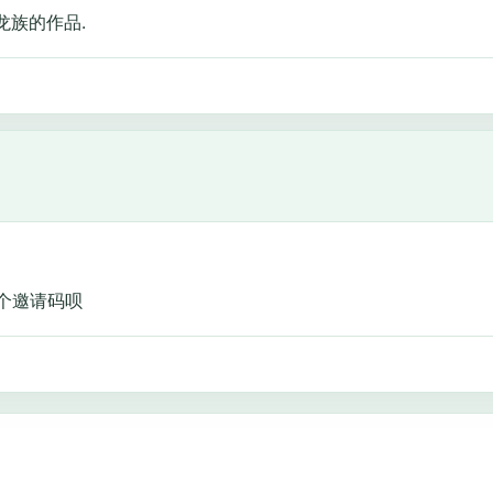
龙族的作品.
个邀请码呗