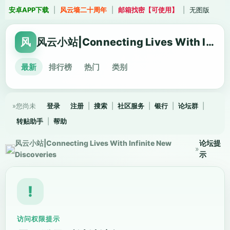
安卓APP下载
|
风云墙二十周年
|
邮箱找密【可使用】
|
无图版
风
风云小站|Connecting Lives With Infinite New Discoveries
最新
排行榜
热门
类别
»您尚未
登录
注册
|
搜索
|
社区服务
|
银行
|
论坛群
|
转贴助手
|
帮助
风云小站|Connecting Lives With Infinite New
论坛提
»
Discoveries
示
!
访问权限提示