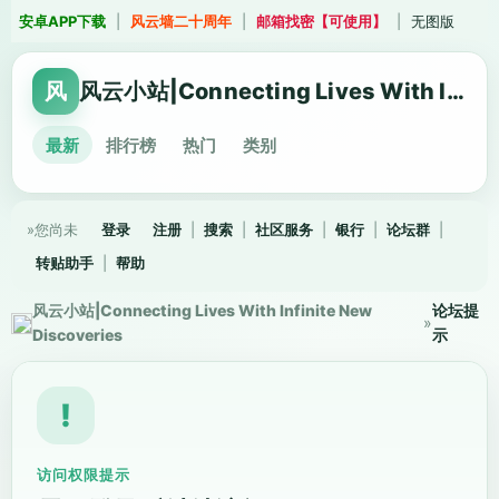
安卓APP下载
|
风云墙二十周年
|
邮箱找密【可使用】
|
无图版
风
风云小站|Connecting Lives With Infinite New Discoveries
最新
排行榜
热门
类别
»您尚未
登录
注册
|
搜索
|
社区服务
|
银行
|
论坛群
|
转贴助手
|
帮助
风云小站|Connecting Lives With Infinite New
论坛提
»
Discoveries
示
!
访问权限提示