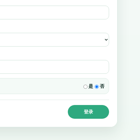
是
否
登录