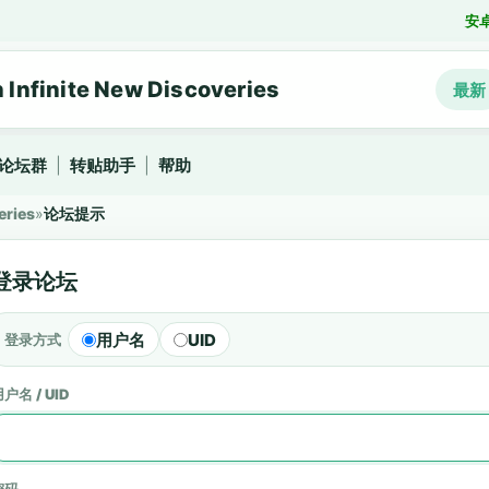
安
nfinite New Discoveries
最新
论坛群
|
转贴助手
|
帮助
eries
»
论坛提示
登录论坛
用户名
UID
登录方式
户名 / UID